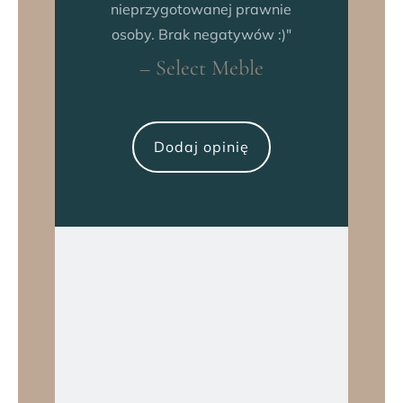
zaangażowaniem i niesamowitą
starannością. Gorąco polecam!"
– Marta B.
Dodaj opinię