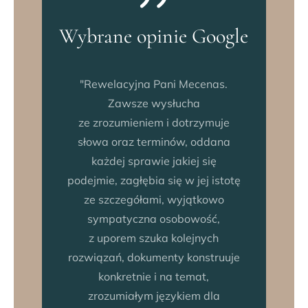
Wybrane opinie Google
"Serdecznie polecam kancelarię
adwokacką mecenas Katarzyny
Ostrowskiej. Pełen
profesjonalizm, rzetelność
i efektywność działania sprawiły,
że nasza dotychczasowa
współpraca w dwóch sprawach
zakończyła się wygraną. Pani
Mecenas do każdej sprawy
podchodzi z wielkim