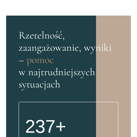
Rzetelność,
zaangażowanie, wyniki
–
pomoc
w najtrudniejszych
sytuacjach
237+