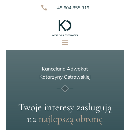

+48 604 855 919
Kancelaria Adwokat
Katarzyny Ostrowskiej
Twoje interesy zasługują
na
najlepszą obronę